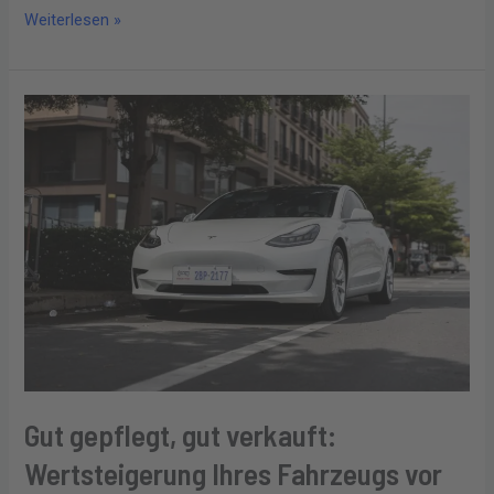
Weiterlesen »
Gut
gepflegt,
gut
verkauft:
Wertsteigerung
Ihres
Fahrzeugs
vor
dem
Verkauf
Gut gepflegt, gut verkauft:
Wertsteigerung Ihres Fahrzeugs vor