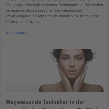
Fertigungstechnologie befassen: Drehmaschinen. Wir werden
die neuesten technologischen Innovationen und
Entwicklungen in diesem Bereich erkunden, die nicht nur die
Effizienz und Präzision
Weiterlesen »
Wegweisende
Techniken
in
der
kosmetischen
Behandlung:
Ein
Blick
in
Wegweisende Techniken in der
die
Zukunft