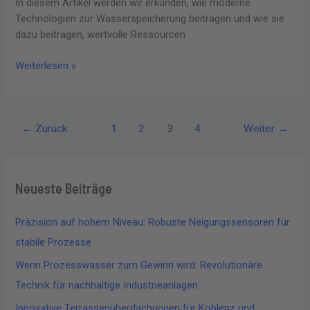
In diesem Artikel werden wir erkunden, wie moderne
Technologien zur Wasserspeicherung beitragen und wie sie
dazu beitragen, wertvolle Ressourcen
Weiterlesen »
←
Zurück
1
2
3
4
Weiter
→
Neueste Beiträge
Präzision auf hohem Niveau: Robuste Neigungssensoren für
stabile Prozesse
Wenn Prozesswasser zum Gewinn wird: Revolutionäre
Technik für nachhaltige Industrieanlagen
Innovative Terrassenüberdachungen für Koblenz und