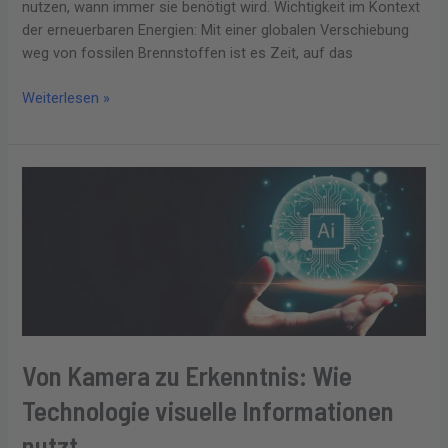
nutzen, wann immer sie benötigt wird. Wichtigkeit im Kontext
der erneuerbaren Energien: Mit einer globalen Verschiebung
weg von fossilen Brennstoffen ist es Zeit, auf das
Weiterlesen »
Von
Kamera
zu
Erkenntnis:
Wie
Technologie
visuelle
Informationen
nutzt
Von Kamera zu Erkenntnis: Wie
Technologie visuelle Informationen
nutzt