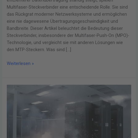
effizienterer Datenübertragung ständig steigt, spielen
Multifaser-Steckverbinder eine entscheidende Rolle. Sie sind
das Rückgrat moderner Netzwerksysteme und ermöglichen
eine nie dagewesene Übertragungsgeschwindigkeit und
Bandbreite. Dieser Artikel beleuchtet die Bedeutung dieser
Steckverbinder, insbesondere der Multifaser-Push-On (MPO)-
Technologie, und vergleicht sie mit anderen Lösungen wie
den MTP-Steckern. Was sind […]
Weiterlesen »
Materialien,
die
Leben
retten:
Ein
tiefer
Tauchgang
in