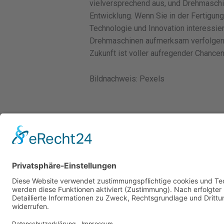
vielversprechend aus, und Drehmaschin
Entwicklung. Wenn Sie in der Fertigungs
Technologie und Innovation interessier
Drehmaschinen aufmerksam verfolgen. 
Zukunft ist voller aufregender Chance
Bildnachweis: Pexels
←
Vorheriger Beitrag
Copyright © 2026 Technotrix