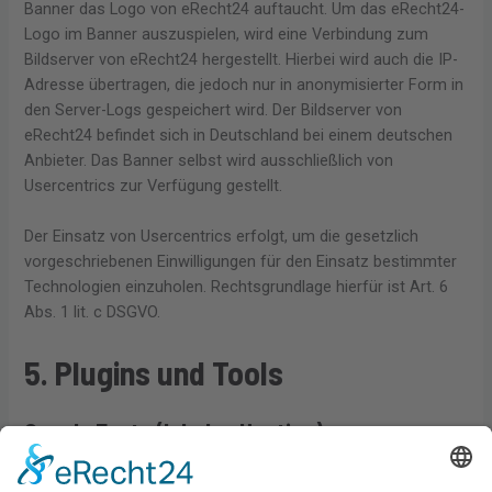
Banner das Logo von eRecht24 auftaucht. Um das eRecht24-
Logo im Banner auszuspielen, wird eine Verbindung zum
Bildserver von eRecht24 hergestellt. Hierbei wird auch die IP-
Adresse übertragen, die jedoch nur in anonymisierter Form in
den Server-Logs gespeichert wird. Der Bildserver von
eRecht24 befindet sich in Deutschland bei einem deutschen
Anbieter. Das Banner selbst wird ausschließlich von
Usercentrics zur Verfügung gestellt.
Der Einsatz von Usercentrics erfolgt, um die gesetzlich
vorgeschriebenen Einwilligungen für den Einsatz bestimmter
Technologien einzuholen. Rechtsgrundlage hierfür ist Art. 6
Abs. 1 lit. c DSGVO.
5. Plugins und Tools
Google Fonts (lokales Hosting)
Diese Seite nutzt zur einheitlichen Darstellung von