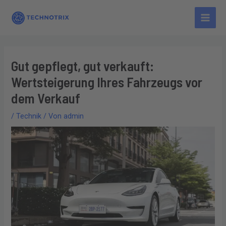
Zum
Main
Inhalt
Men
springen
Gut gepflegt, gut verkauft:
Wertsteigerung Ihres Fahrzeugs vor
dem Verkauf
/
Technik
/ Von
admin