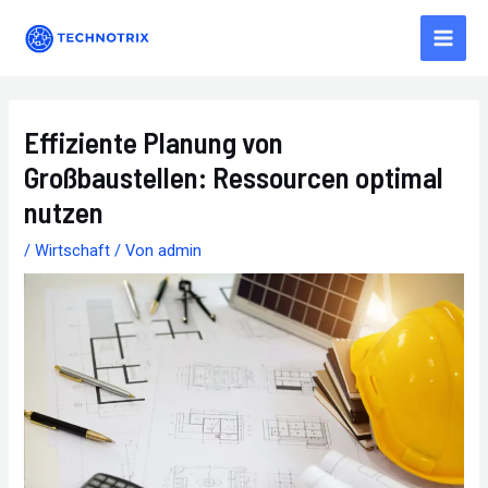
Zum
Main
Inhalt
Men
springen
Effiziente Planung von
Großbaustellen: Ressourcen optimal
nutzen
/
Wirtschaft
/ Von
admin