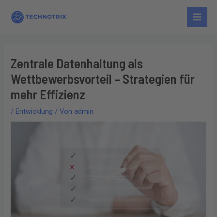
Zum
Main
Inhalt
Men
springen
Zentrale Datenhaltung als
Wettbewerbsvorteil – Strategien für
mehr Effizienz
/
Entwicklung
/ Von
admin