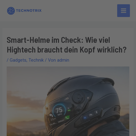
Zum
Main
Inhalt
Men
springen
Smart-Helme im Check: Wie viel
Hightech braucht dein Kopf wirklich?
/
Gadgets
,
Technik
/ Von
admin