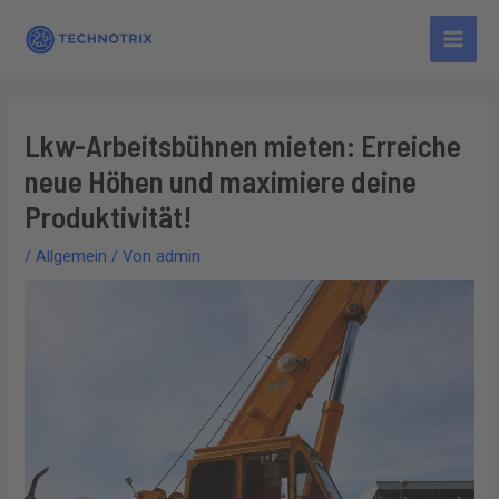
Zum
Main
Inhalt
Men
springen
Lkw-Arbeitsbühnen mieten: Erreiche
neue Höhen und maximiere deine
Produktivität!
/
Allgemein
/ Von
admin